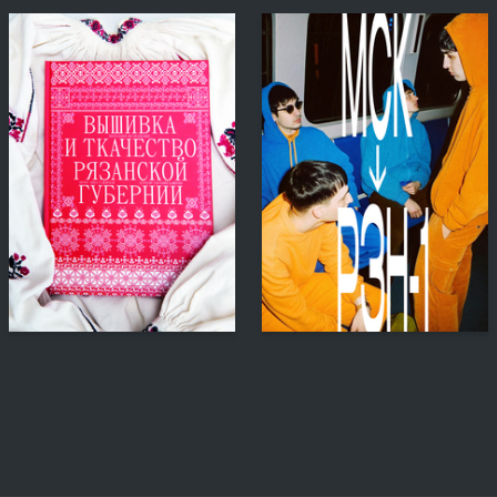
98
143
Anna Gulevskaya
Nataliya Kazakova