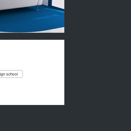
0
ign school