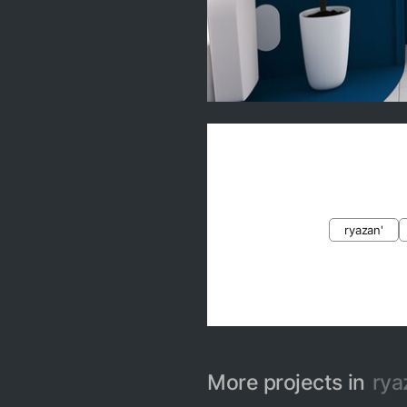
0
ryazan'
More projects in
rya