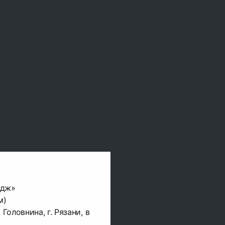
едж»
м)
Головнина, г. Рязани, в