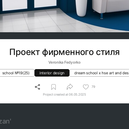
Проект фирменного стиля
Veronika Fedyorko
school №19(25)
interior design
dream school x hse art and des
79
Project created at
06.05.2025
zan'