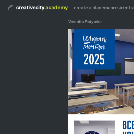
creativecity.
academy
create a place
map
residents
Veronika Fedyorko