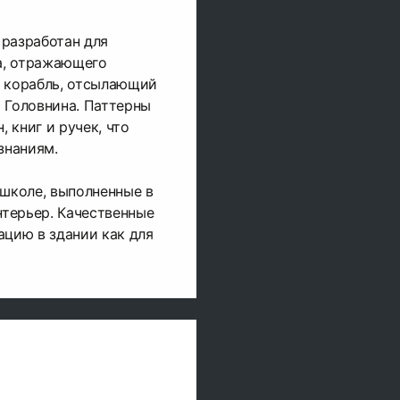
разработан для
а, отражающего
 корабль, отсылающий
а Головнина. Паттерны
 книг и ручек, что
знаниям.
школе, выполненные в
нтерьер. Качественные
цию в здании как для