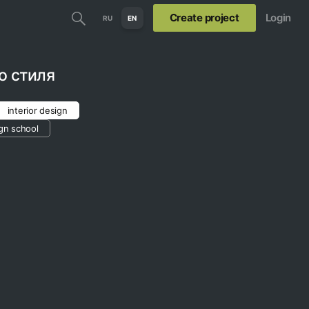
Create project
Login
RU
EN
о стиля
interior design
gn school