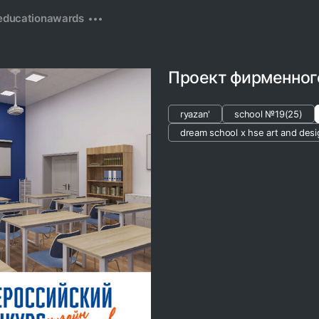
education
awards
Проект фирменног
ryazan'
school №19(25)
dream school x hse art and desi