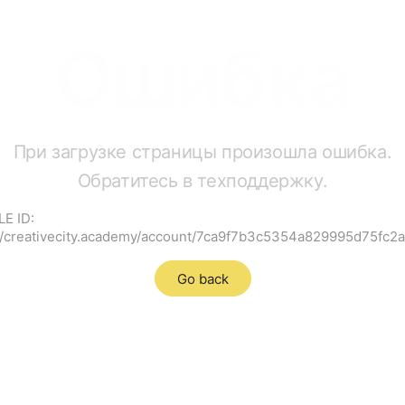
Ошибка
При загрузке страницы произошла ошибка.
Обратитесь в техподдержку.
E ID:
://creativecity.academy/account/7ca9f7b3c5354a829995d75fc2
Go back