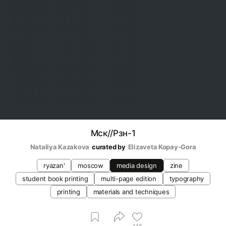
Мск//Рзн-1
Nataliya Kazakova
curated by
Elizaveta Kopay-Gora
ryazan'
moscow
media design
zine
student book printing
multi-page edition
typography
printing
materials and techniques