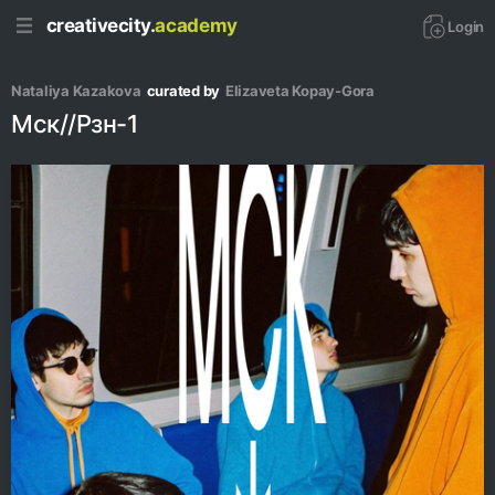
creativecity.
academy
Login
Nataliya Kazakova
curated by
Elizaveta Kopay-Gora
Мск//Рзн-1