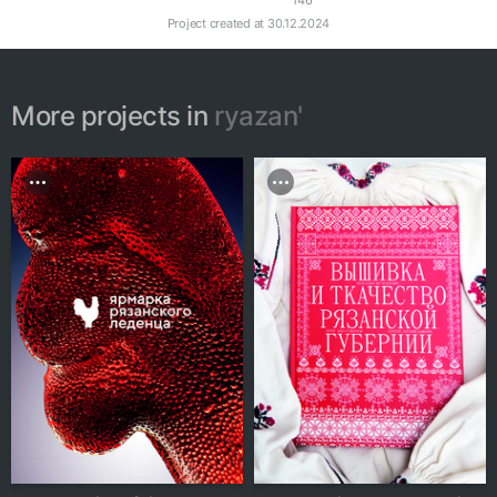
146
Project created at
30.12.2024
More projects in
ryazan'