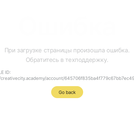
Ошибка
При загрузке страницы произошла ошибка.
Обратитесь в техподдержку.
E ID:
//creativecity.academy/account/645706f835ba4f779c67bb7ec
Go back