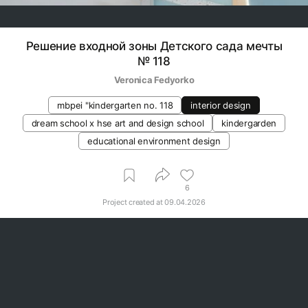
Решение входной зоны Детского сада мечты
№ 118
Veronica Fedyorko
mbpei "kindergarten no. 118
interior design
dream school x hse art and design school
kindergarden
educational environment design
6
Project created at
09.04.2026