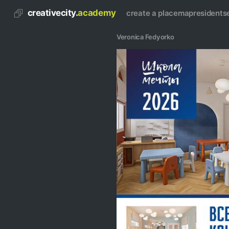
creativecity.
academy
create a place
map
residents
Veronica Fedyorko