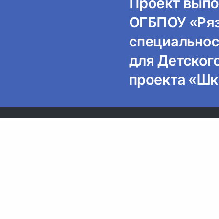
Проект выпо
ОГБПОУ «Ряз
специальност
для Детского
проекта «Шк