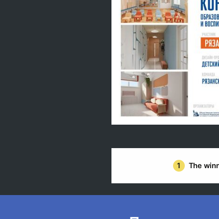
1
The winn