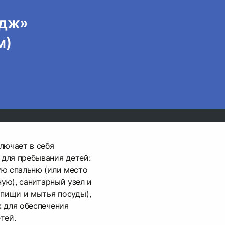
едж»
м)
лючает в себя
для пребывания детей:
ую спальню (или место
ную), санитарный узел и
 пищи и мытья посуды),
 для обеспечения
тей.