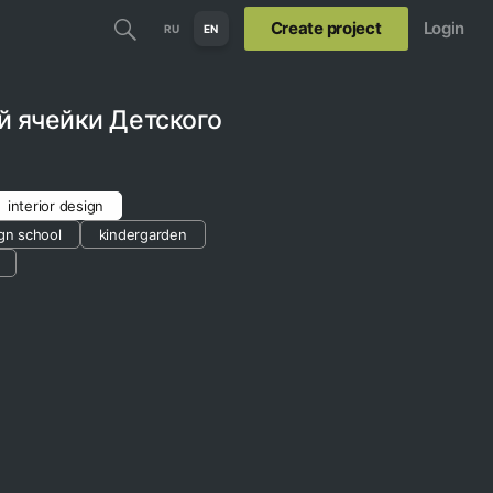
Create project
Login
RU
EN
й ячейки Детского
interior design
gn school
kindergarden