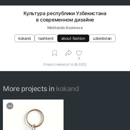
Культура республики Узбекистана
в современном дизайне
Mohizoda Azamova
kokand
tashkent
about fashion
uzbekistan
5
Project created at
14.06.2025
More projects in
kokand