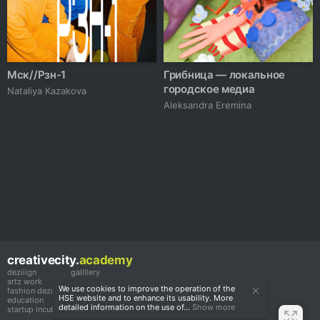
Мск//Рзн-1
Грибница — локальное
городское медиа
Nataliya Kazakova
Aleksandra Eremina
creativecity.
academy
deziiign
gallllery
artz work
gallllery.art
We use cookies to improve the operation of the
fashion deziiign
kiiids.art
HSE website and to enhance its usability. More
education
detailed information on the use of...
Show more
startup incubator