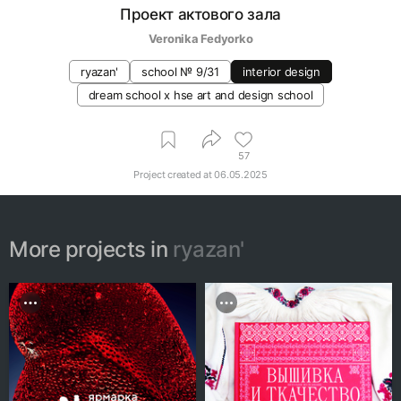
Проект актового зала
Veronika Fedyorko
ryazan'
school № 9/31
interior design
dream school x hse art and design school
57
Project created at
06.05.2025
More projects in
ryazan'