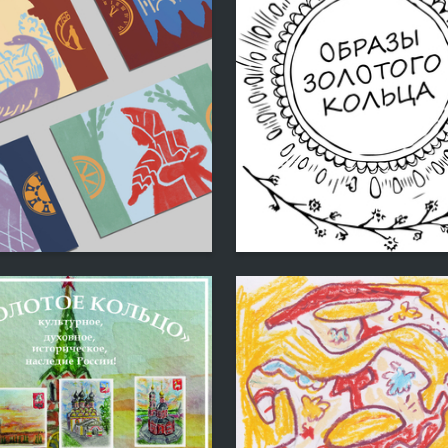
3
 Authors
Elizabet Rimm