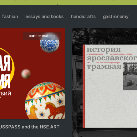
fashion
essays and books
handicrafts
gastronomy
partner material
 RUSSPASS and the HSE ART