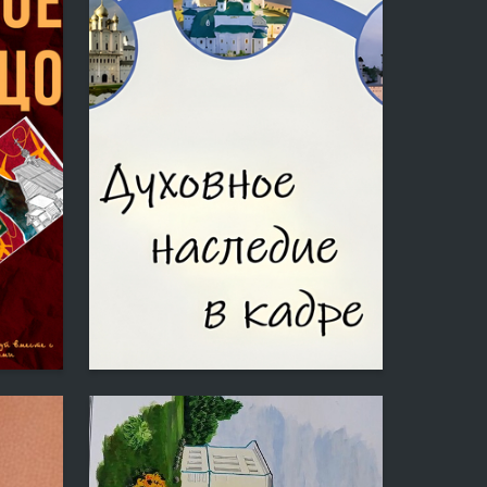
4
3
Aleksey Kovalev