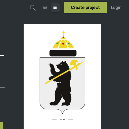
Create project
Login
RU
EN
 —
 —
№ Ае