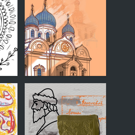
3
3
Anastasiya Mamonova