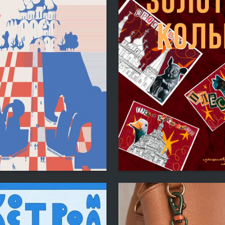
5
 Horoshavina
Mariya Plastun