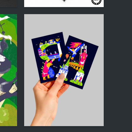
Nadezhda Martynenko
8
15
Margarita Degtyareva