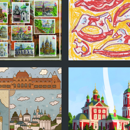
3
a Vladimirovna
Ekaterina Morozova