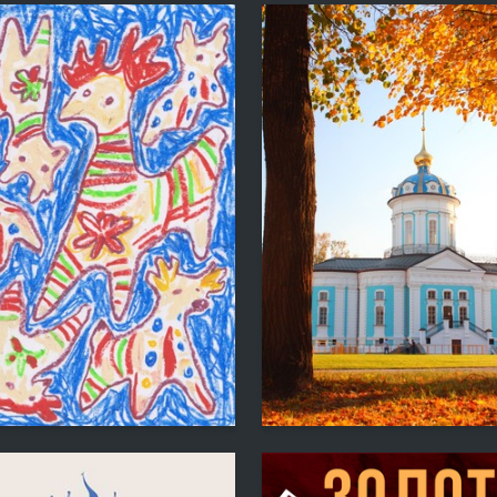
6
na Morozova
Margarita Glushkova