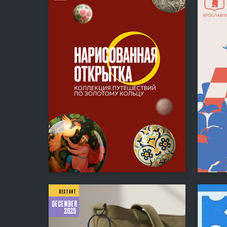
5
Mihail Maslov
Lizaveta
BEST ART
DECEMBER
2025