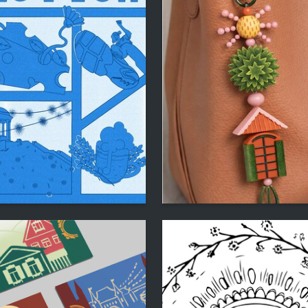
7
trushak
Anna Zaretskaya