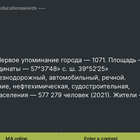
education
awards
Первое упоминание города — 1071. Площадь
динаты — 57°37'48» с. ш. 39°52'25»
лезнодорожный, автомобильный, речной.
е, нефтехимическая, судостроительная,
аселения — 577 279 человек (2021). Жители
MA online
Enter a contest