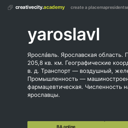
creativecity.
academy
create a place
map
residents
yaroslavl
Ярослáвль. Ярославская область. 
205,8 кв. км. Географические коор
в. д. Транспорт — воздушный, же
Промышленность — машиностроени
фармацевтическая. Численность н
ярославцы.
BA online