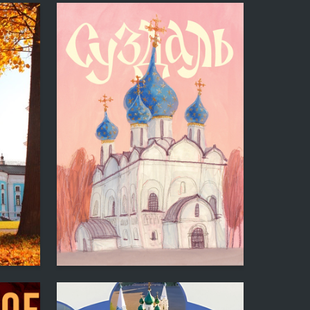
5
5
Anna Nasennik