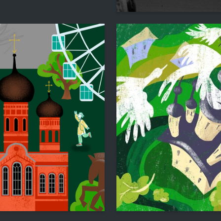
Ekaterina Shabashova
11
Zavgorodnyaya
Aleksandra Pavlova