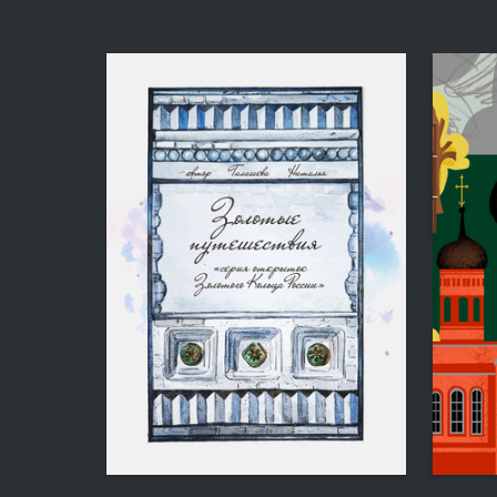
8
Natalya Galasheva
Ulyana 