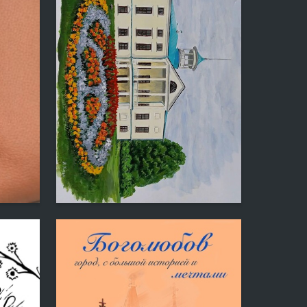
16
5
Irina Usova