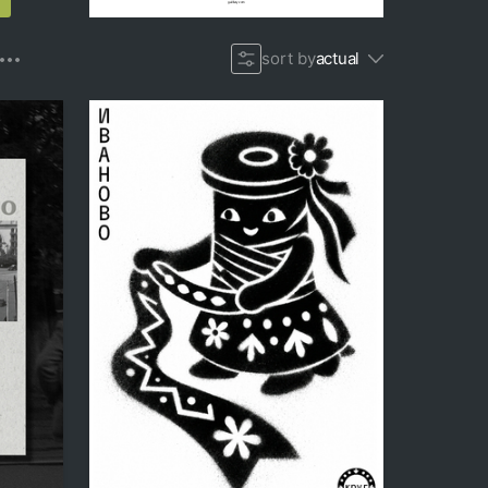
gallllery.com
sort by
actual
113
12