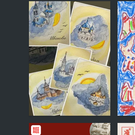
7
Elena Ignateva
Ekateri