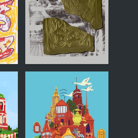
3
12
Elizaveta Lebed