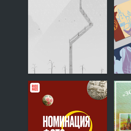
17
Alina Ozerova
Multiple