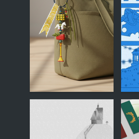
65
Viktoriya Kovina
Sofya Ka