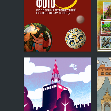
3
Mihail Maslov
Ushakov