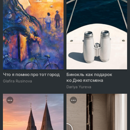
Что я помню про тот город
Бинокль как подарок
ко Дню яхтсмена
Glafira Rusinova
Dariya Yureva