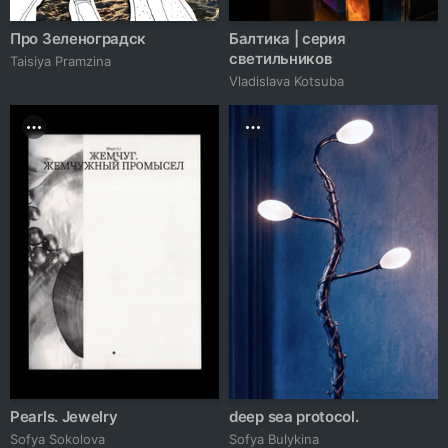
Про Зеленоградск
Балтика | серия
светильников
Taisiya Pramzina
Vladislava Kotsuba
Pearls. Jewelry
deep sea protocol.
Sofya Sokolova
Sofya Bulykina