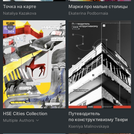
Точка на карте
Марки про малые столицы
Nataliya Kazakova
Ekaterina Podbornaia
BEST DESIGN
FEBRUARY
2024
HSE Cities Collection
Путеводитель
по конструктивизму Твери
Multiple Authors
Kseniya Malinovskaya