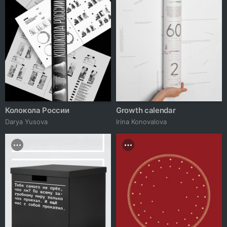
Колокола России
Growth calendar
Darya Yusova
Irina Konovalova