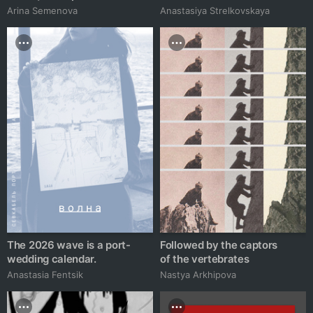
Arina Semenova
Anastasiya Strelkovskaya
The 2026 wave is a port-
Followed by the captors
wedding calendar.
of the vertebrates
Anastasia Fentsik
Nastya Arkhipova