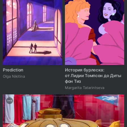
Prediction
История бурлеска:
от Лидии Томпсон до Диты
Olga Nikitina
фон Тиз
Margarita Tatarintseva