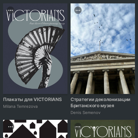
Плакаты для VICTORIANS
Стратегии деколонизации
Британского музея
Milana Temrezova
Denis Semenov