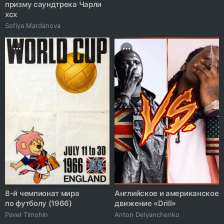
призму саундтрека Чарли
xcx
Sofiya Mardanova
8-й чемпионат мира
Английское и американское
по футболу (1966)
движение «Drill»
Pavel Timohin
Anton Delyanchenko