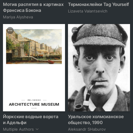
Мотив распятия в картинах
Термонаклейки Tag Yourself
Фрэнсиса Бэкона
Lizaveta Valantsevich
Mariya Alysheva
№ML 90890000
ARCHITECTURE MUSEUM
creativecity.academy
Йоркские водные ворота
Уральское холмсианское
и Адельфи
общество, 1990
Multiple Authors
Аleksandr SHaburov