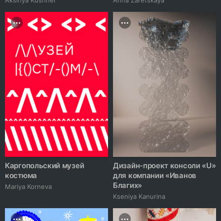
Каргопольский музей
Дизайн-проект консоли «U»
костюма
для компании «Иванов
Благих»
Mariya Korneva
Kseniya Kanurina