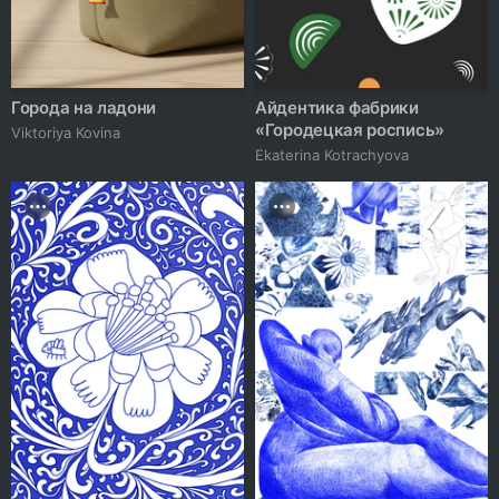
Города на ладони
Айдентика фабрики
«Городецкая роспись»
Viktoriya Kovina
Ekaterina Kotrachyova