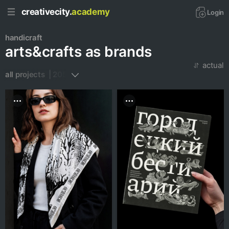
creativecity.
academy
Login
handicraft
arts&crafts as brands
actual
all projects  | 205