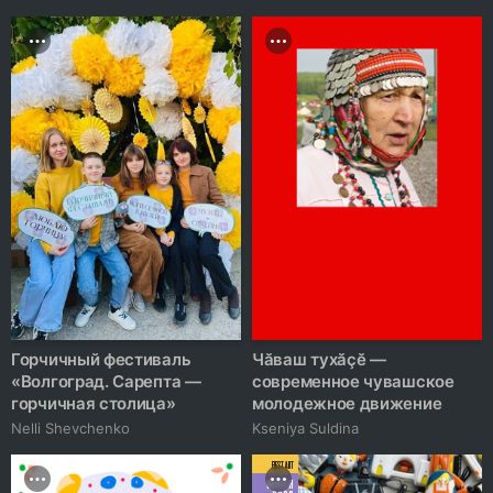
Горчичный фестиваль
Чӑваш тухӑҫӗ —
«Волгоград. Сарепта —
современное чувашское
горчичная столица»
молодежное движение
Nelli Shevchenko
Kseniya Suldina
BEST ART
MARCH