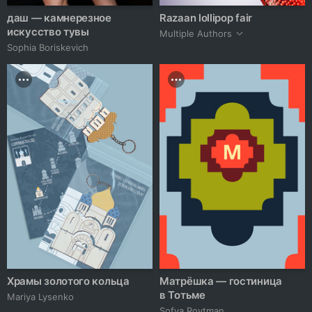
даш — камнерезное
Razaan lollipop fair
искусство тувы
Multiple Authors
Sophia Boriskevich
Храмы золотого кольца
Матрёшка — гостиница
в Тотьме
Mariya Lysenko
Sofya Roytman