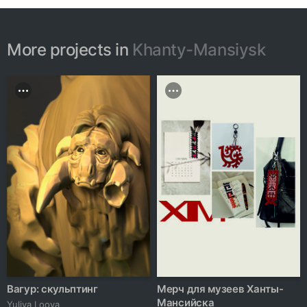
More projects in
Khanty-Mansiysk
Вагур: скульптинг
Мерч для музеев Ханты-
Мансийска
Yuliya Loova