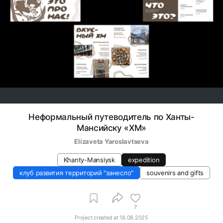
Неформальный путеводитель по Ханты-
Мансийску «ХМ»
Elizaveta Yaroslavtseva
Khanty-Mansiysk
expedition
клуб развития территорий "занесло"
souvenirs and gifts
7
Project created at
18.08.2025