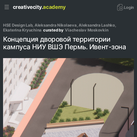
creativecity.
academy
Login
HSE Design Lab
, 
Aleksandra Nikolaeva
, 
Aleksandra Lashko
, 
Ekaterina Kryuchina
curated by
Viacheslav Moskovkin
Концепция дворовой территории
кампуса НИУ ВШЭ Пермь. Ивент-зона