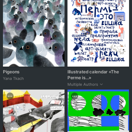
Pigeons
Illustrated calendar «The
Perme is…»
Yana Tkach
Multiple Authors