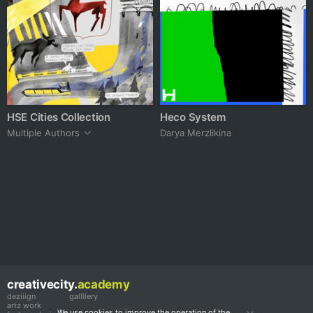
HSE Cities Collection
Heco System
Multiple Authors
Darya Merzlikina
creativecity.
academy
deziiign
gallllery
artz work
gallllery.art
We use cookies to improve the operation of the