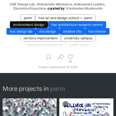
HSE Design Lab
, 
Aleksandra Nikolaeva
, 
Aleksandra Lashko
, 
Ekaterina Kryuchina
curated by
Viacheslav Moskovkin
perm
hse art and design school — perm
environment design
hse architecture research centre
hse design lab
dva design
creative city
hse interior
territory improvement
university campus
landscape architecture
public space
educational environment design
45
Project created at
02.02.2024
More projects in
perm