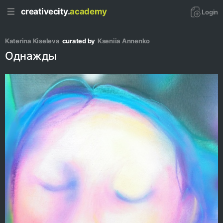
creativecity.
academy
Login
Katerina Kiseleva
curated by
Kseniia Аnnenko
Однажды