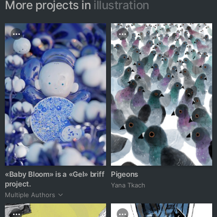
More projects in
illustration
«Baby Bloom» is a «Gel» briff
Pigeons
project.
Yana Tkach
Multiple Authors