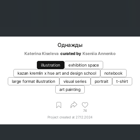
Однажды
Katerina Kiseleva
curated by
Kseniia Аnnenko
illustration
exhibition space
kazan kremlin х hse art and design school
notebook
large format illustration
visual series
portrait
t-shirt
art painting
74
Project created at
27.12.2024