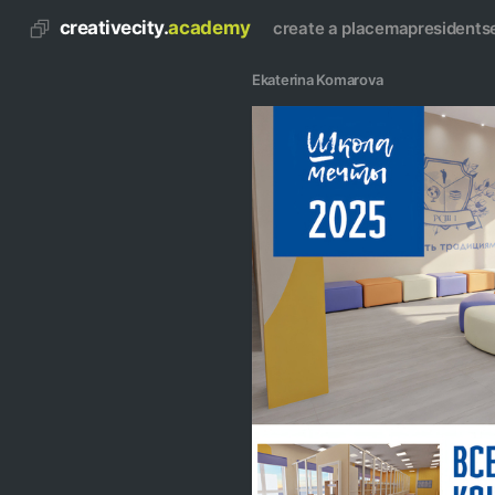
creativecity.
academy
create a place
map
residents
Ekaterina Komarova