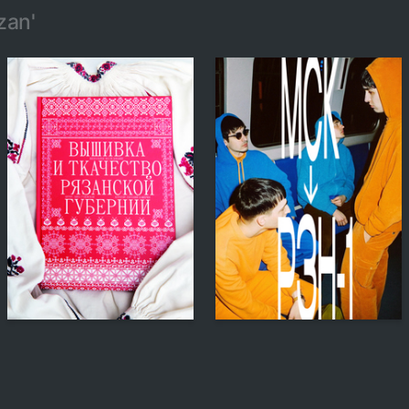
zan'
98
143
Anna Gulevskaya
Nataliya Kazakova