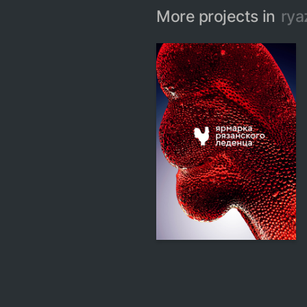
More projects in
rya
345
Multiple Authors