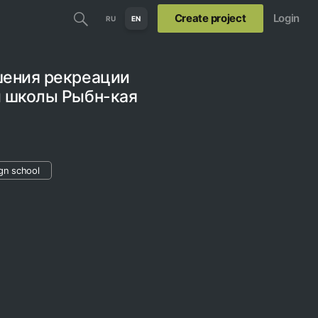
Create project
Login
RU
EN
шения рекреации
й школы Рыбн-кая
gn school