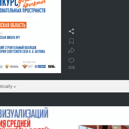
308
ically