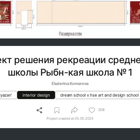
ект решения рекреации средне
школы Рыбн-кая школа № 1
Ekaterina Komarova
ryazan'
interior design
dream school x hse art and design school
308
Project created at
05.05.2025