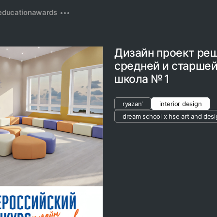
education
awards
Дизайн проект ре
средней и старше
школа № 1
ryazan'
interior design
dream school x hse art and desi