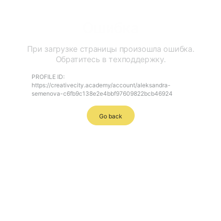
Ошибка
При загрузке страницы произошла ошибка.
Обратитесь в техподдержку.
PROFILE ID:
https://creativecity.academy/account/aleksandra-
semenova-c6fb9c138e2e4bbf97609822bcb46924
Go back